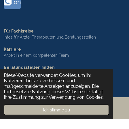
Fon
Für Fachkreise
Infos für Ärzte, Therapeuten und Beratungsstellen
Karriere
Arbeit in einem kompetenten Team
Beratungsstellen finden
Ihr Weg zu uns
Diese Website verwendet Cookies, um Ihr
Nutzererlebnis zu verbessern und
Impressum
maßgeschneiderte Anzeigen anzuzeigen. Die
fortgesetzte Nutzung dieser Website bestätigt
Ihre Zustimmung zur Verwendung von Cookies.
Datenschutz
Ich stimme zu
E-Mail
Telefon
Karte