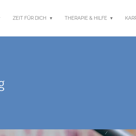
ZEIT FÜR DICH
THERAPIE & HILFE
KAR
g